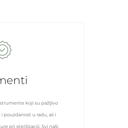
umenti
nstrumente koji su pažljivo
i pouzdanost u radu, ali i
pri sterilizaciji. Svi naši