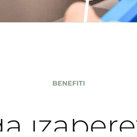
BENEFITI
da
izabere