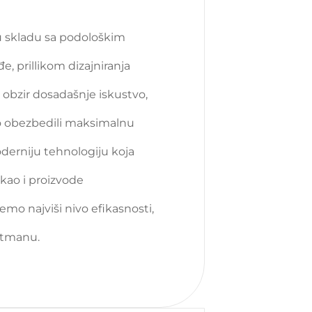
 u skladu sa podološkim
, prillikom dizajniranja
 obzir dosadašnje iskustvo,
mo obezbedili maksimalnu
derniju tehnologiju koja
kao i proizvode
mo najviši nivo efikasnosti,
etmanu.