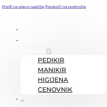
Pređi na glavni sadržaj
Preskoči na podnožje
NASLOVNA
O NAMA
USLUGE
PEDIKIR
MANIKIR
HIGIJENA
CENOVNIK