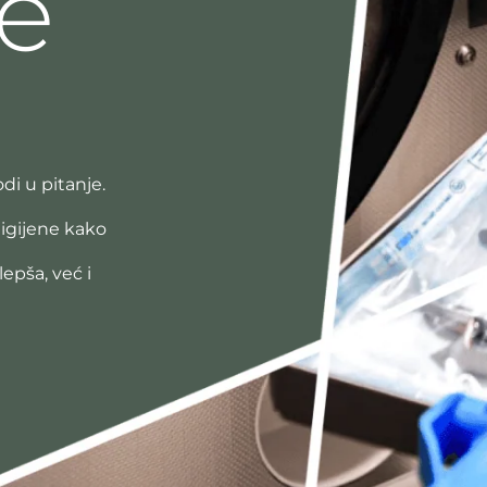
e
di u pitanje.
igijene kako
epša, već i