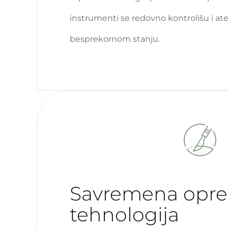
instrumenti se redovno kontrolišu i ates
besprekornom stanju.
Savremena opre
tehnologija