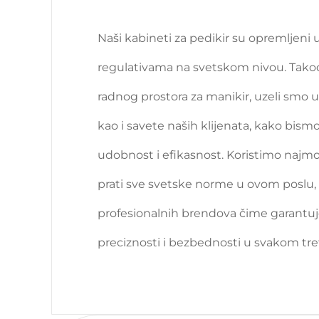
Naši kabineti za pedikir su opremljeni
regulativama na svetskom nivou. Takođe
radnog prostora za manikir, uzeli smo u
kao i savete naših klijenata, kako bis
udobnost i efikasnost. Koristimo najmo
prati sve svetske norme u ovom poslu, 
profesionalnih brendova čime garantuje
preciznosti i bezbednosti u svakom tr