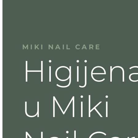
MIKI
NAIL
CARE
Higijen
u
Miki