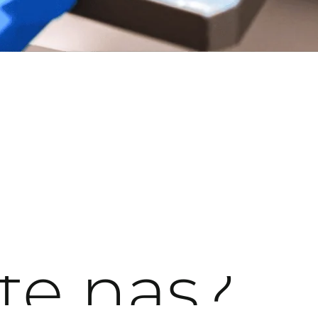
te
nas?