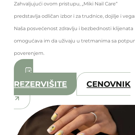
Zahvaljujući ovom pristupu, „Miki Nail Care“
predstavlja odličan izbor i za trudnice, dojilje i veg
Naša posvećenost zdravlju i bezbednosti klijenata
omogućava im da uživaju u tretmanima sa potpu
poverenjem.
REZERVIŠITE
CENOVNIK