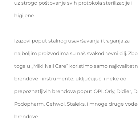
uz strogo poštovanje svih protokola sterilizacije i
higijene.
Izazovi poput stalnog usavršavanja i traganja za
najboljim proizvodima su naš svakodnevni cilj. Zb
toga u „Miki Nail Care“ koristimo samo najkvalitetn
brendove i instrumente, uključujući i neke od
prepoznatljivih brendova poput OPI, Orly, Didier, D
Podopharm, Gehwol, Staleks, i mnoge druge vode
brendove.