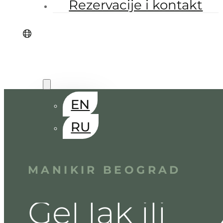
Rezervacije i kontakt
SR
EN
RU
MANIKIR
BEOGRAD
Gel
lak
ili