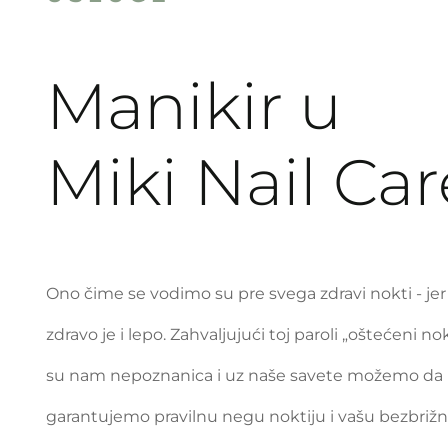
Manikir
u
Miki
Nail
Car
Ono čime se vodimo su pre svega zdravi nokti - jer
zdravo je i lepo. Zahvaljujući toj paroli „oštećeni nok
su nam nepoznanica i uz naše savete možemo da
garantujemo pravilnu negu noktiju i vašu bezbriž