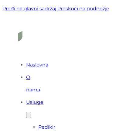
Pređi na glavni sadržaj
Preskoči na podnožje
Naslovna
O
nama
Usluge
Pedikir