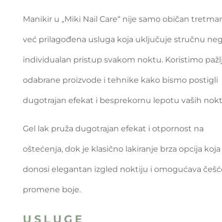
Manikir u „Miki Nail Care“ nije samo običan tretma
već prilagođena usluga koja uključuje stručnu neg
individualan pristup svakom noktu. Koristimo pažl
odabrane proizvode i tehnike kako bismo postigli
dugotrajan efekat i besprekornu lepotu vaših nokti
Gel lak pruža dugotrajan efekat i otpornost na
oštećenja, dok je klasično lakiranje brza opcija koja
donosi elegantan izgled noktiju i omogućava češ
promene boje.
USLUGE