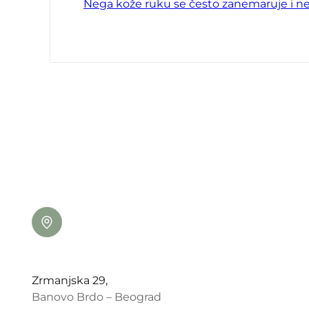
Nega kože ruku se često zanemaruje i n
Zrmanjska 29,
Banovo Brdo – Beograd