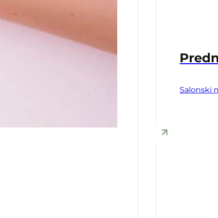
Predn
Salonski 