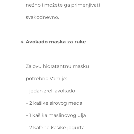
nežno i možete ga primenjivati
svakodnevno.
Avokado maska za ruke
Za ovu hidratantnu masku
potrebno Vam je:
– jedan zreli avokado
– 2 kašike sirovog meda
– 1 kašika maslinovog ulja
– 2 kafene kašike jogurta