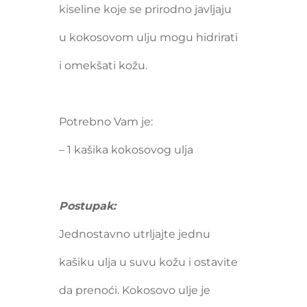
kiseline koje se prirodno javljaju
u kokosovom ulju mogu hidrirati
i omekšati kožu.
Potrebno Vam je:
– 1 kašika kokosovog ulja
Postupak:
Jednostavno utrljajte jednu
kašiku ulja u suvu kožu i ostavite
da prenoći. Kokosovo ulje je