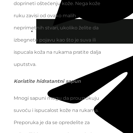
doprineti oštećenju kože. Nega kože
ruku zavisi od ovako malih
neprimetnih stvari, ukoliko želite da
izbegnete pojavu kao što je suva ili
ispucala koža na rukama pratite dalja
uputstva.
Koristite hidratantni sapun
Mnogi sapuni mogu da prouzrokuju
suvoću i ispucalost kože na rukama.
Preporuka je da se opredelite za