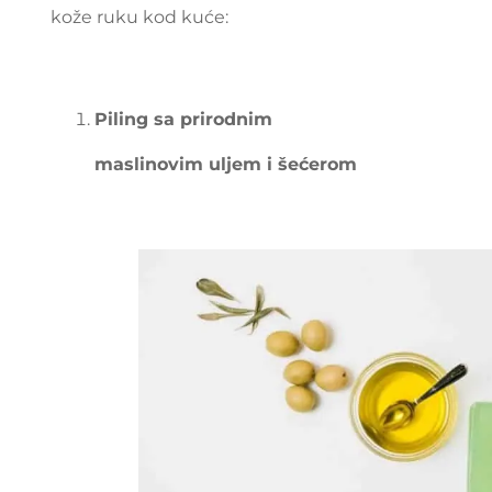
kože ruku kod kuće:
Piling sa prirodnim
maslinovim uljem i šećerom