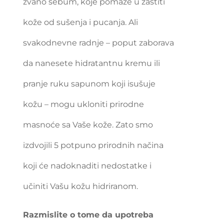
zvano sebum, koje pomaže u zaštiti
kože od sušenja i pucanja. Ali
svakodnevne radnje – poput zaborava
da nanesete hidratantnu kremu ili
pranje ruku sapunom koji isušuje
kožu – mogu ukloniti prirodne
masnoće sa Vaše kože. Zato smo
izdvojili 5 potpuno prirodnih načina
koji će nadoknaditi nedostatke i
učiniti Vašu kožu hidriranom.
Razmislite o tome da upotreba