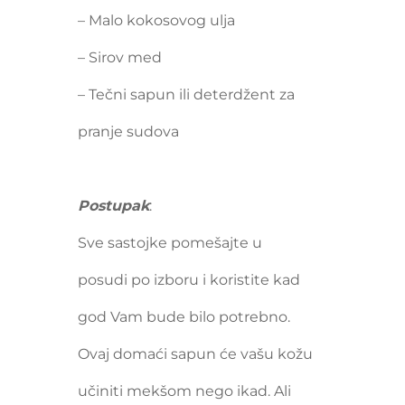
– Malo kokosovog ulja
– Sirov med
– Tečni sapun ili deterdžent za
pranje sudova
Postupak
:
Sve sastojke pomešajte u
posudi po izboru i koristite kad
god Vam bude bilo potrebno.
Ovaj domaći sapun će vašu kožu
učiniti mekšom nego ikad. Ali