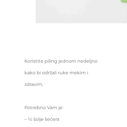
Koristite piling jednom nedeljno
kako bi održali ruke mekim i
zdravim.
Potrebno Vam je:
– ½ šolje šećera