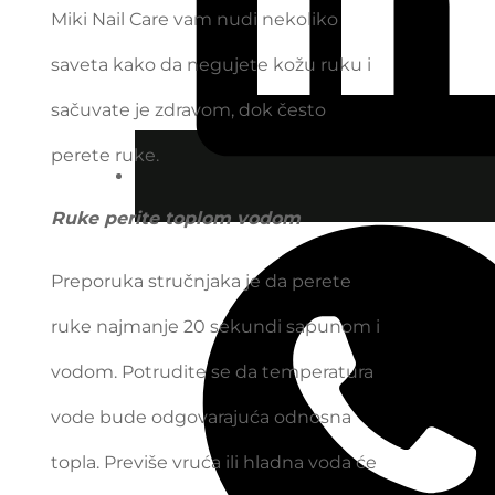
Miki Nail Care vam nudi nekoliko
saveta kako da negujete kožu ruku i
sačuvate je zdravom, dok često
perete ruke.
Ruke perite toplom vodom
Preporuka stručnjaka je da perete
ruke najmanje 20 sekundi sapunom i
vodom. Potrudite se da temperatura
vode bude odgovarajuća odnosna
topla. Previše vruća ili hladna voda će