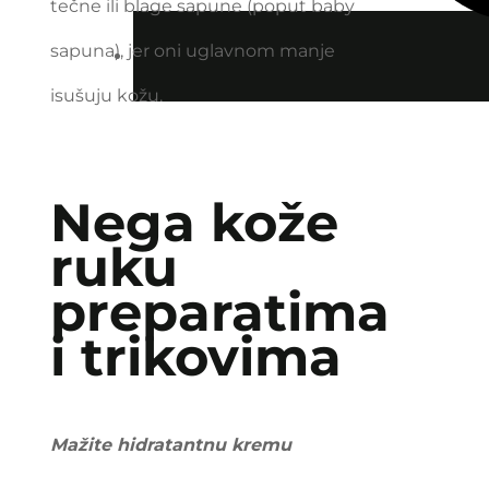
tečne ili blage sapune (poput baby
sapuna), jer oni uglavnom manje
isušuju kožu.
Nega kože
ruku
preparatima
i trikovima
Mažite hidratantnu kremu