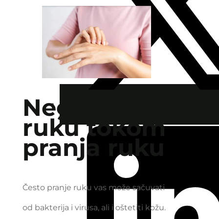
Nega kože
ruku tokom
pranja ruku
Često pranje ruku vas može sačuvati
od bakterija i virusa, ali i oštetiti kožu.