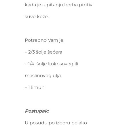
kada je u pitanju borba protiv
suve kože.
Potrebno Vam je:
– 2/3 šolje šećera
– 1/4 šolje kokosovog ili
maslinovog ulja
– 1 limun
Postupak:
U posudu po izboru polako