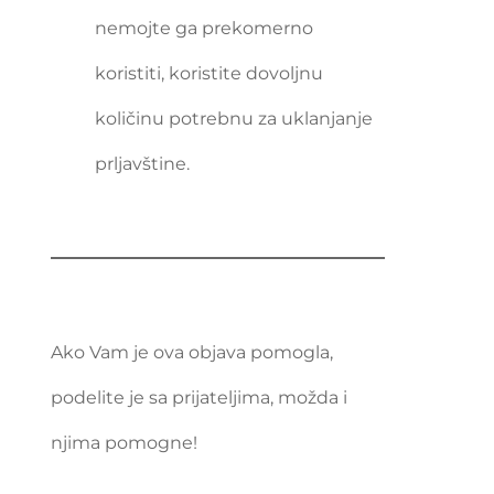
nemojte ga prekomerno
koristiti, koristite dovoljnu
količinu potrebnu za uklanjanje
prljavštine.
Ako Vam je ova objava pomogla,
podelite je sa prijateljima, možda i
njima pomogne!