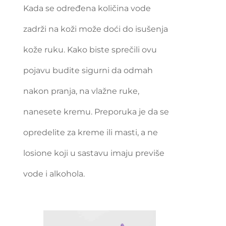
Kada se određena količina vode
zadrži na koži može doći do isušenja
kože ruku. Kako biste sprečili ovu
pojavu budite sigurni da odmah
nakon pranja, na vlažne ruke,
nanesete kremu. Preporuka je da se
opredelite za kreme ili masti, a ne
losione koji u sastavu imaju previše
vode i alkohola.