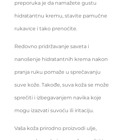
preporuka je da namažete gustu
hidratantnu kremu, stavite pamučne
rukavice i tako prenoćite.
Redovno pridržavanje saveta i
nanošenje hidratantnih krema nakon
pranja ruku pomaže u sprečavanju
suve kože. Takođe, suva koža se može
sprečiti i izbegavanjem navika koje
mogu izazvati suvoću ili iritaciju.
Vaša koža prirodno proizvodi ulje,