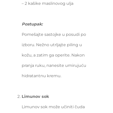
– 2 kašike maslinovog ulja
Postupak:
Pomešajte sastojke u posudi po
izboru. Nežno utrljajte piling u
kožu, a zatim ga operite. Nakon
pranja ruku, nanesite umirujuću
hidratantnu kremu.
Limunov sok
Limunov sok može učiniti čuda