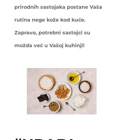
prirodnih sastojaka postane Vaša
rutina nege kože kod kuće.
Zapravo, potrebni sastojci su
možda već u Vašoj kuhinji!