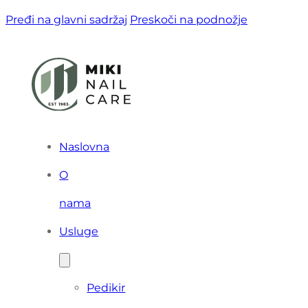
Pređi na glavni sadržaj
Preskoči na podnožje
Naslovna
O
nama
Usluge
Pedikir