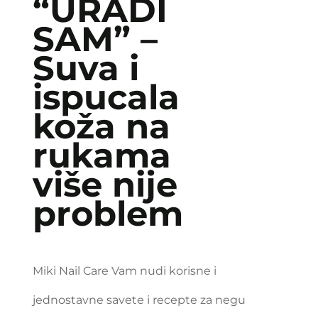
“URADI
SAM” –
Suva i
ispucala
koža na
rukama
više nije
problem
Miki Nail Care Vam nudi korisne i
jednostavne savete i recepte za negu